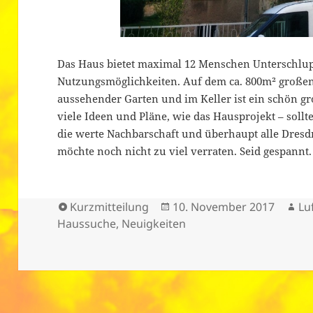
Das Haus bietet maximal 12 Menschen Unterschlupf
Nutzungsmöglichkeiten. Auf dem ca. 800m² großen
aussehender Garten und im Keller ist ein schön g
viele Ideen und Pläne, wie das Hausprojekt – sol
die werte Nachbarschaft und überhaupt alle Dres
möchte noch nicht zu viel verraten. Seid gespannt.
Format
Veröffentlicht
Au
Kurzmitteilung
10. November 2017
Lu
am
Haussuche
,
Neuigkeiten