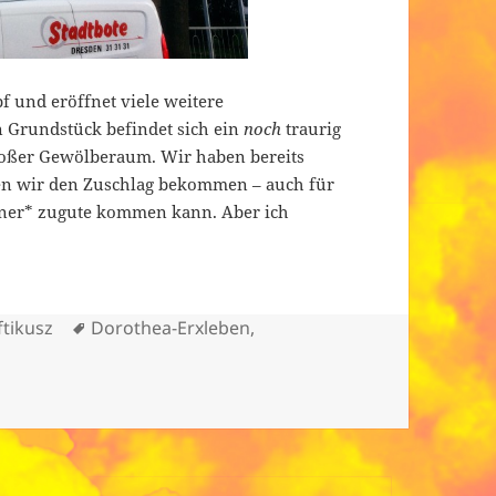
 und eröffnet viele weitere
 Grundstück befindet sich ein
noch
traurig
roßer Gewölberaum. Wir haben bereits
lten wir den Zuschlag bekommen – auch für
dner* zugute kommen kann. Aber ich
tor
Schlagwörter
ftikusz
Dorothea-Erxleben
,